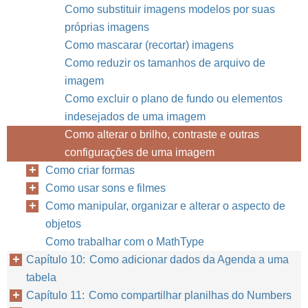
Como substituir imagens modelos por suas
próprias imagens
Como mascarar (recortar) imagens
Como reduzir os tamanhos de arquivo de
imagem
Capítulo 9
Como
Como excluir o plano de fundo ou elementos
indesejados de uma imagem
Como alterar o brilho, contraste e outras
configurações de uma imagem
Como criar formas
Como usar sons e filmes
Como manipular, organizar e alterar o aspecto de
objetos
Como trabalhar com o MathType
Capítulo 10: Como adicionar dados da Agenda a uma
tabela
Capítulo 11: Como compartilhar planilhas do Numbers