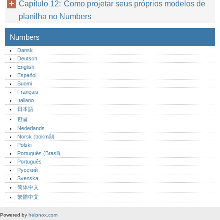
Capítulo 12: Como projetar seus próprios modelos de
planilha no Numbers
Numbers
Dansk
Deutsch
English
Español
Suomi
Français
Italiano
日本語
한글
Nederlands
Norsk (bokmål)‎
Polski
Português (Brasil)
Português‎
Русский
Svenska
简体中文
繁體中文
Powered by
helpnox.com