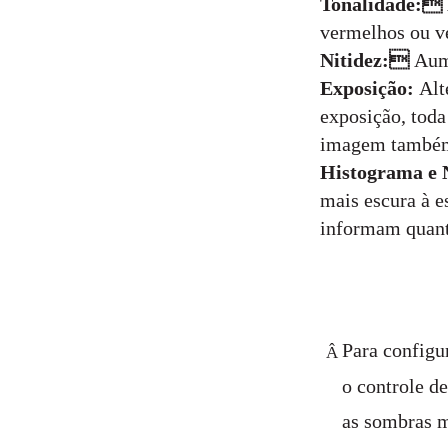
Tonalidade:
vermelhos ou v
Nitidez:
Aum
Exposição:
Alt
exposição, toda
imagem também 
Histograma e 
mais escura à es
informam quant
Para configur
Â
o controle de
as sombras m