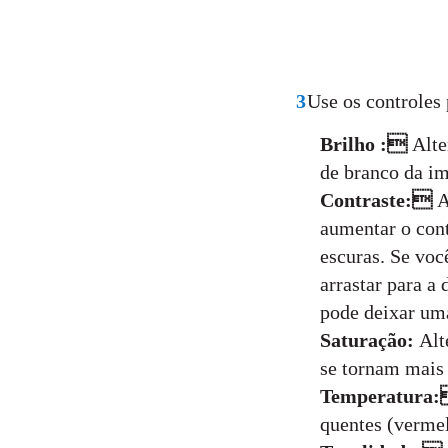
3
Use os controles 
Brilho :
Alte
de branco da i
Contraste:
A
aumentar o cont
escuras. Se voc
arrastar para a 
pode deixar uma
Saturação:
Alt
se tornam mais 
Temperatura
quentes (vermel