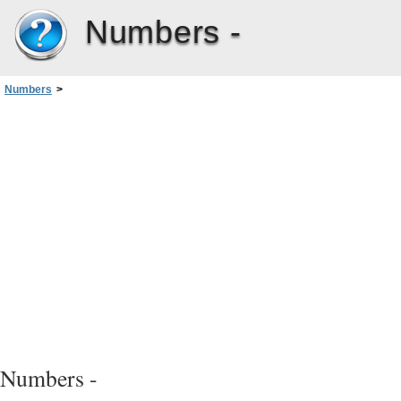
Numbers -
Numbers
>
Capítulo 9: Como trabalhar com formas, gráficos e outros objetos
>
Como trabalhar com imagens
>
Como alterar o brilho, contraste e outras configurações de uma imagem
Numbers -