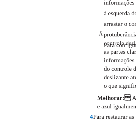
informações 
à esquerda d
arrastar o c
Â
protuberância
controle desl
Para configur
as partes cla
informações 
do controle 
deslizante a
o que signifi
Melhorar:
A
e azul igualmen
4
Para restaurar as