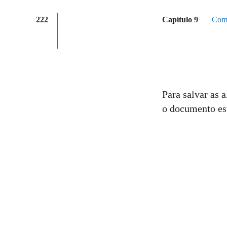
222
Capítulo 9
Como
Para salvar as 
o documento est