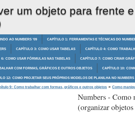
r um objeto para frente e 
)
INDO AO NUMBERS ’09
CAPÍTULO 1: FERRAMENTAS E TÉCNICAS DO NUMBE
ERS
CAPÍTULO 3: COMO USAR TABELAS
CAPÍTULO 4: COMO TRABAL
 6: COMO USAR FÓRMULAS NAS TABELAS
CAPÍTULO 7: COMO CRIAR GRÁF
ABALHAR COM FORMAS, GRÁFICOS E OUTROS OBJETOS
CAPÍTULO 10: COM
ULO 12: COMO PROJETAR SEUS PRÓPRIOS MODELOS DE PLANILHA NO NUMBERS
ítulo 9: Como trabalhar com formas, gráficos e outros objetos
>
Como manipula
Numbers -
Como mo
osicionar objetos
>
Como mover um objeto para frente e para trás (organizar
(organizar objeto