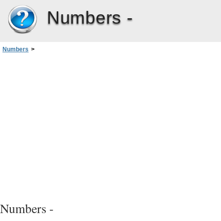
Numbers -
Numbers
>
Capítulo 9: Como trabalhar com formas, gráficos e outros objetos
>
Como manipular, organizar e alterar o aspecto de objetos
>
Como modificar objetos
>
Como adicionar sombras
Numbers -