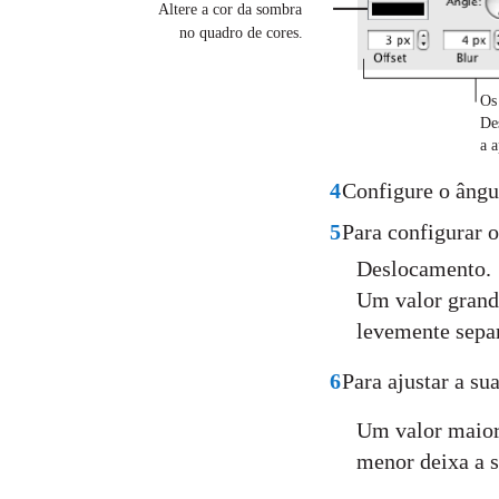
Altere a cor da sombra
no quadro de cores.
Os
De
a 
4
Configure o ângu
5
Para configurar 
Deslocamento.
Um valor grand
levemente separ
6
Para ajustar a su
Um valor maior
menor deixa a 