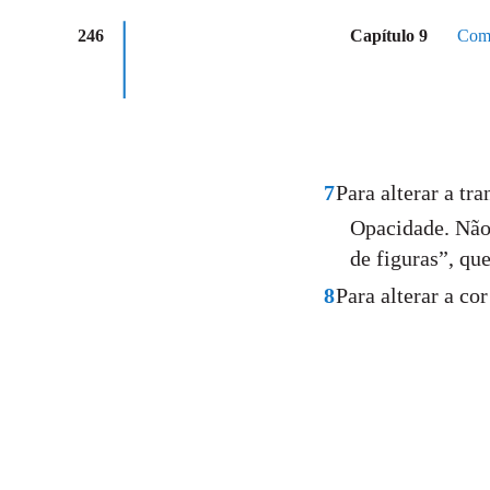
246
Capítulo 9
Como
7
Para alterar a t
Opacidade. Não 
de figuras”, qu
8
Para alterar a co