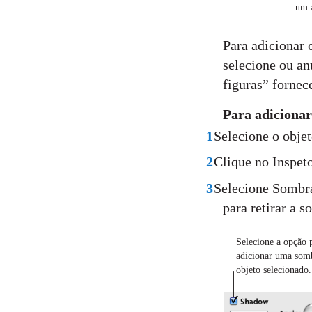
um a
Para adicionar 
selecione ou an
figuras” fornec
Para adicionar
1
Selecione o objet
2
Clique no Inspeto
3
Selecione Sombra
para retirar a s
Selecione a opção 
adicionar uma som
objeto selecionado.