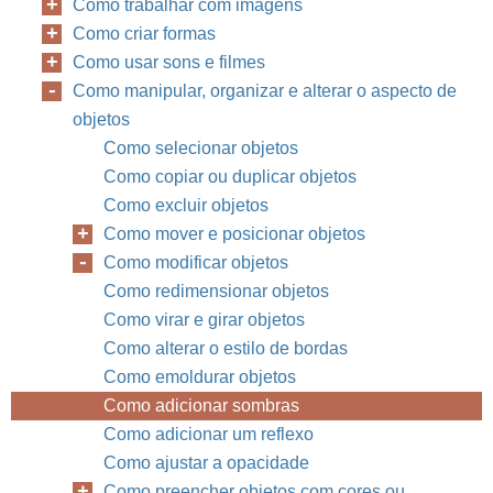
Como trabalhar com imagens
Como criar formas
Como usar sons e filmes
Como manipular, organizar e alterar o aspecto de
objetos
Capítulo 9
Como
Como selecionar objetos
Como copiar ou duplicar objetos
Como excluir objetos
Como mover e posicionar objetos
Como modificar objetos
Como redimensionar objetos
Como virar e girar objetos
Como alterar o estilo de bordas
Como emoldurar objetos
Como adicionar sombras
Como adicionar um reflexo
Como ajustar a opacidade
Como preencher objetos com cores ou