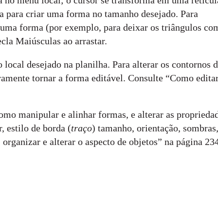
 no menu local; o cursor se transforma em uma retícul
ha para criar uma forma no tamanho desejado. Para
e uma forma (por exemplo, para deixar os triângulos co
ecla Maiúsculas ao arrastar.
 local desejado na planilha. Para alterar os contornos 
ramente tornar a forma editável. Consulte “Como edita
omo manipular e alinhar formas, e alterar as proprieda
, estilo de borda (
traço
) tamanho, orientação, sombras, 
organizar e alterar o aspecto de objetos” na página 234