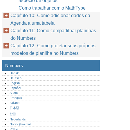
aspecto de objetos
Como trabalhar com o MathType
Capítulo 10: Como adicionar dados da
Agenda a uma tabela
Capítulo 11: Como compartilhar planilhas
do Numbers
Capítulo 12: Como projetar seus próprios
modelos de planilha no Numbers
Numbers
Dansk
Deutsch
English
Español
Suomi
Français
Italiano
日本語
한글
Nederlands
Norsk (bokmål)‎
Polski