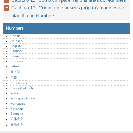
Capítulo 11: Como compartilhar planilhas do Numbers
Capítulo 12: Como projetar seus próprios modelos de
planilha no Numbers
Numbers
Dansk
Deutsch
English
Español
Suomi
Français
Italiano
日本語
한글
Nederlands
Norsk (bokmål)‎
Polski
Português (Brasil)
Português‎
Русский
Svenska
简体中文
繁體中文