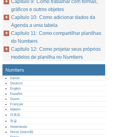
Capítulo 9: Como trabalhar com formas,
gráficos e outros objetos
Capítulo 10: Como adicionar dados da
Agenda a uma tabela
Capítulo 11: Como compartilhar planilhas
do Numbers
Capítulo 12: Como projetar seus próprios
modelos de planilha no Numbers
Numbers
Dansk
Deutsch
English
Español
Suomi
Français
Italiano
日本語
한글
Nederlands
Norsk (bokmål)‎