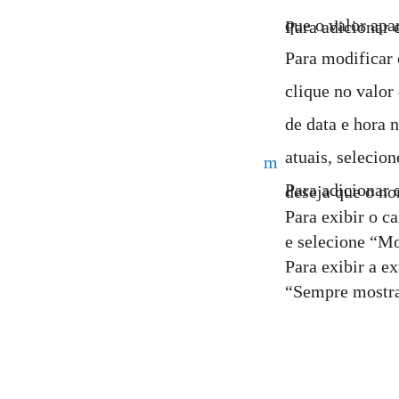
que o valor apa
Para adicionar 
Para modificar 
clique no valor
de data e hora 
atuais, selecio
m
Para adicionar 
deseja que o no
Para exibir o c
e selecione “Mo
Para exibir a e
“Sempre mostra