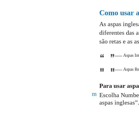
Como usar a
As aspas inglesa
diferentes das 
são retas e as 
Aspas Int
Aspas Re
Para usar aspa
m
Escolha Number
aspas inglesas”