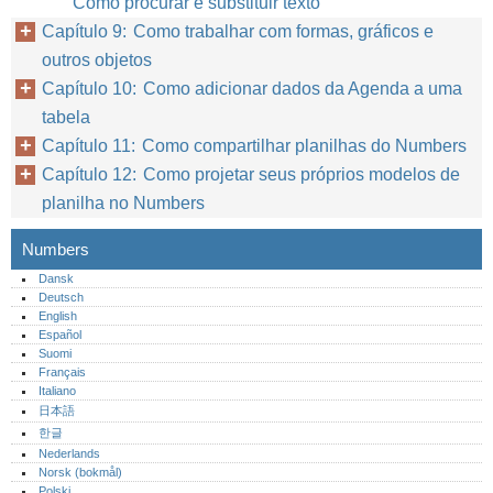
Como procurar e substituir texto
Capítulo 9: Como trabalhar com formas, gráficos e
outros objetos
Capítulo 10: Como adicionar dados da Agenda a uma
tabela
Capítulo 11: Como compartilhar planilhas do Numbers
Capítulo 12: Como projetar seus próprios modelos de
planilha no Numbers
Numbers
Dansk
Deutsch
English
Español
Suomi
Français
Italiano
日本語
한글
Nederlands
Norsk (bokmål)‎
Polski