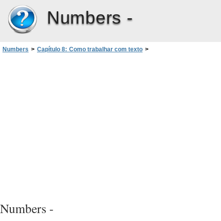
Numbers -
Numbers
>
Capítulo 8: Como trabalhar com texto
>
Como formatar tamanho e aparência do texto
>
Como usar aspas inglesas
Numbers -