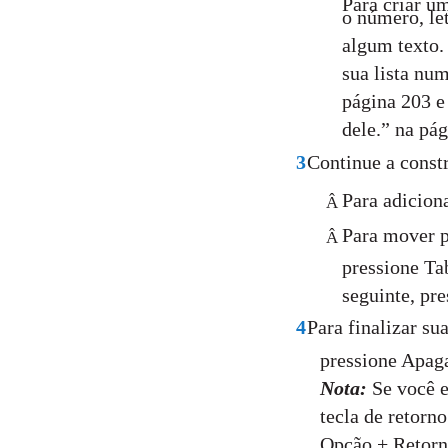
Para criar u
o número, le
algum texto.
sua lista nu
página 203 e
dele.” na pág
3
Continue a constr
Para adicion
Â
Para mover pa
Â
pressione Ta
seguinte, pr
4
Para finalizar su
pressione Apaga
Nota:
Se você e
tecla de retorno
Opção + Retorn