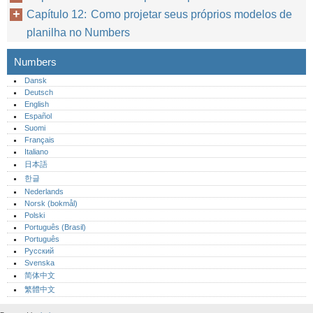
Capítulo 12: Como projetar seus próprios modelos de
planilha no Numbers
Numbers
Dansk
Deutsch
English
Español
Suomi
Français
Italiano
日本語
한글
Nederlands
Norsk (bokmål)‎
Polski
Português (Brasil)
Português‎
Русский
Svenska
简体中文
繁體中文