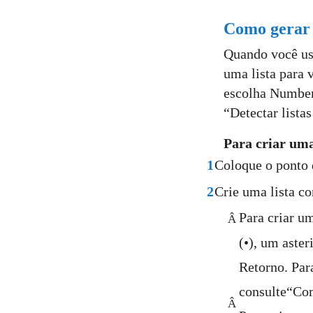
Como gerar 
Quando você us
uma lista para 
escolha Numbers
“Detectar lista
Para criar um
1
Coloque o ponto 
2
Crie uma lista c
Para criar u
Â
(•), um aster
Retorno. Par
consulte“Com
Â