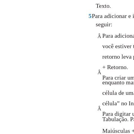
Texto.
5
Para adicionar e 
seguir:
Para adicion
Â
você estiver 
retorno leva 
+ Retorno.
Â
Para criar u
enquanto man
célula de uma
célula” no I
Â
Para digitar 
Tabulação. P
Maiúsculas +