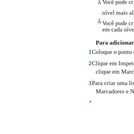
Você pode cr
Â
nível mais alt
Â
Você pode cri
em cada nível
Para adiciona
1
Coloque o ponto 
2
Clique em Inspeto
clique em Marc
3
Para criar uma li
Marcadores e N
4