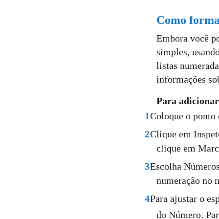
Como format
Embora você pos
simples, usando
listas numerada
informações so
Para adiciona
1
Coloque o ponto 
2
Clique em Inspeto
clique em Marc
3
Escolha Números 
numeração no m
4
Para ajustar o e
do Número. Para