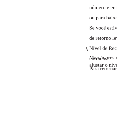
número e entã
ou para baixo
Se você esti
de retorno le
Nível de Rec
Â
Marcadores 
entradas.
ajustar o nív
Para retornar