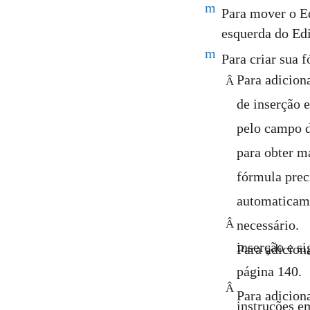
m
Para mover o Ed
esquerda do Edi
m
Para criar sua f
Para adicion
Â
de inserção e
pelo campo d
para obter m
fórmula prec
automaticame
Â
necessário.
inserção e s
Para adicion
página 140.
Â
Para adicion
instruções e