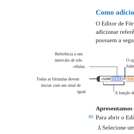
Como adicio
O Editor de Fó
adicionar refer
possuem a segui
Referência a um
intervalo de três
O op
Subt
células.
Todas as fórmulas devem
iniciar com um sinal de
igual.
A função d
Apresentamos 
m
Para abrir o Ed
Selecione uma
Â