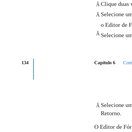
Clique duas 
Â
Selecione um
Â
o Editor de 
Â
Selecione um
134
Capítulo 6
Como
Selecione um
Â
Retorno.
O Editor de Fór