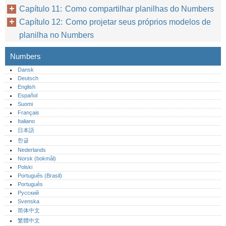
Capítulo 11: Como compartilhar planilhas do Numbers
Capítulo 12: Como projetar seus próprios modelos de
planilha no Numbers
Numbers
Dansk
Deutsch
English
Español
Suomi
Français
Italiano
日本語
한글
Nederlands
Norsk (bokmål)‎
Polski
Português (Brasil)
Português‎
Русский
Svenska
简体中文
繁體中文