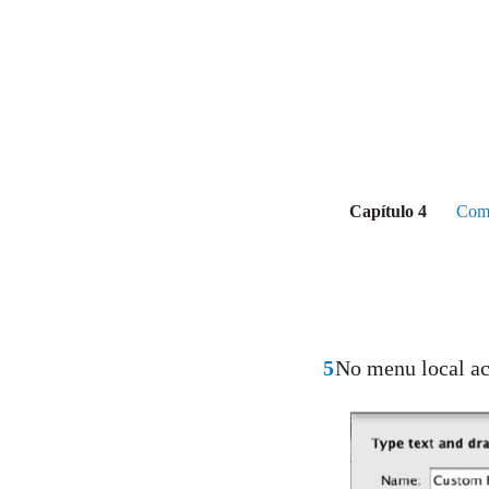
Capítulo 4
Como
5
No menu local ac