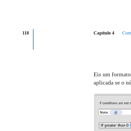
118
Capítulo 4
Como
Eis um formato 
aplicada se o n