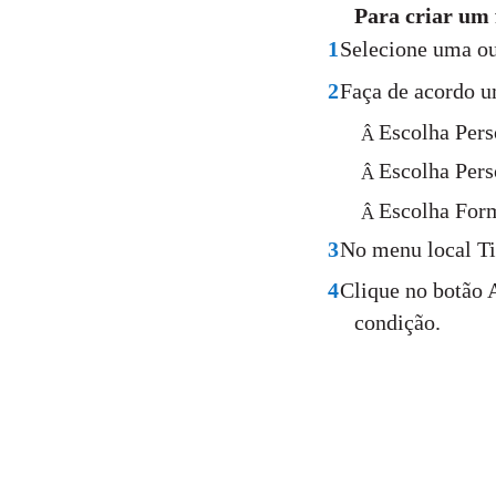
Para criar um 
1
Selecione uma ou
2
Faça de acordo u
Escolha Pers
Â
Escolha Pers
Â
Escolha Form
Â
3
No menu local Ti
4
Clique no botão 
condição.