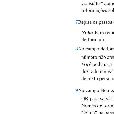
Consulte “Como
informações so
7
Repita os passos 
Nota:
Para remo
de formato.
8
No campo de form
número não ate
Você pode usar 
digitado um va
de texto person
9
No campo Nome, 
OK para salvá-l
Nomes de forma
Célula” na barr