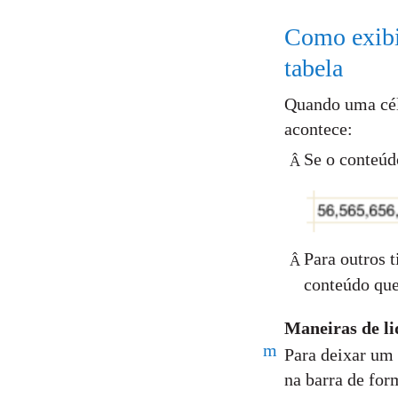
Como exibi
tabela
Quando uma célu
acontece:
Se o conteúd
Â
Para outros t
Â
conteúdo que 
Maneiras de l
m
Para deixar um 
na barra de for