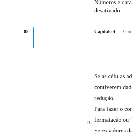
Números e data
desativado.
88
Capítulo 4
Como
Se as células a
contiverem dado
redução.
Para fazer o co
formatação ou “
m
Se os valores d