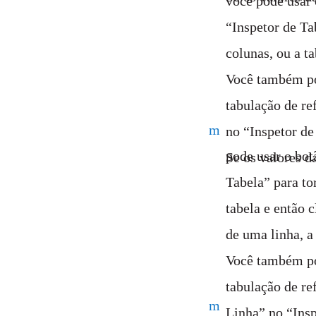
você pode usar 
“Inspetor de Ta
colunas, ou a ta
Você também po
tabulação de re
m
no “Inspetor de
pode usar o bot
Se os valores d
Tabela” para to
tabela e então 
de uma linha, a
Você também po
tabulação de re
m
Linha” no “Insp