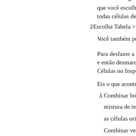
que você escolh
todas células d
2
Escolha Tabela >
Você também po
Para desfazer a
e então desmar
Células no Insp
Eis o que acont
Combinar hor
Â
mistura de t
as células o
Combinar ver