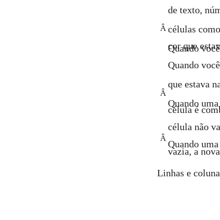
de texto, nú
Â
células como
cor que esta
Quando você 
Quando você 
que estava n
Â
Quando uma 
célula é com
célula não va
Â
Quando uma 
vazia, a nov
Linhas e colun