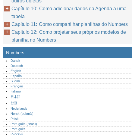
outros objetos
Capítulo 10: Como adicionar dados da Agenda a uma
tabela
Capítulo 11: Como compartilhar planilhas do Numbers
Capítulo 12: Como projetar seus próprios modelos de
planilha no Numbers
Numbers
Dansk
Deutsch
English
Español
Suomi
Français
Italiano
日本語
한글
Nederlands
Norsk (bokmål)‎
Polski
Português (Brasil)
Português‎
Русский