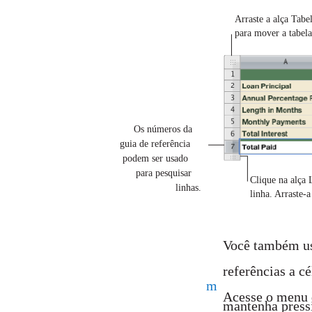
Arraste a alça Tabe
para mover a tabela
Os números da
guia de referência
podem ser usado
para pesquisar
Clique na alça 
linhas.
linha. Arraste-a
Você também us
referências a c
m
Acesse o menu d
mantenha pressi