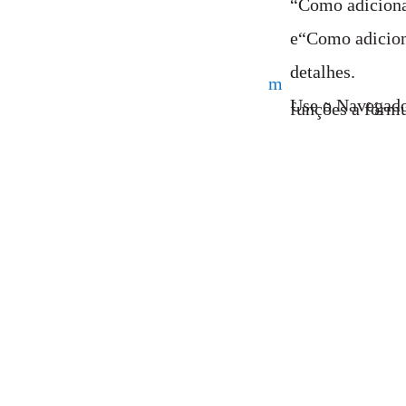
“Como adiciona
e“Como adiciona
detalhes.
m
Use o Navegador
funções a fórmu