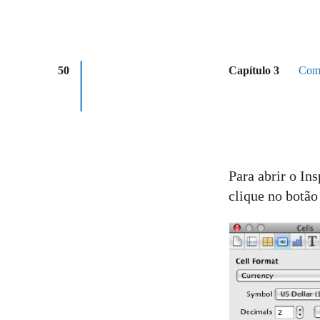
50
Capítulo 3
Como
Para abrir o In
clique no botão