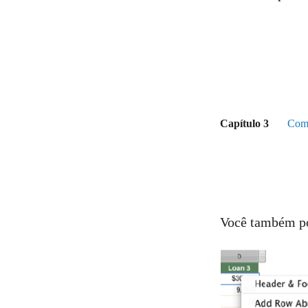
Capítulo 3
Como
Você também pod