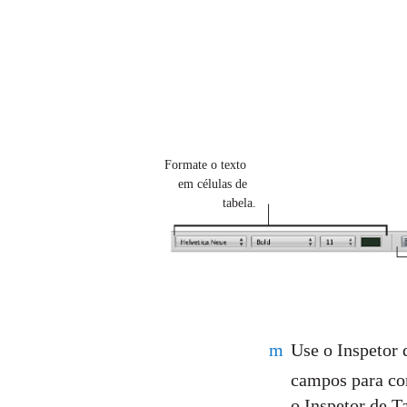
Formate o texto
em células de
tabela.
m
Use o Inspetor 
campos para con
o Inspetor de T