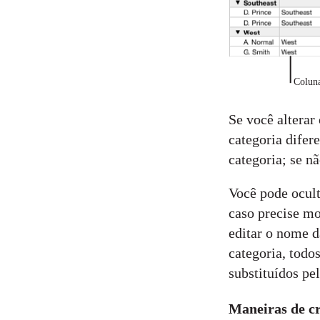
Coluna
Se você alterar
categoria difer
categoria; se n
Você pode ocult
caso precise mo
editar o nome d
categoria, todo
substituídos pe
Maneiras de cr