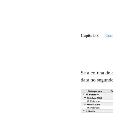
Capítulo 3
Como
Se a coluna de 
data no segund