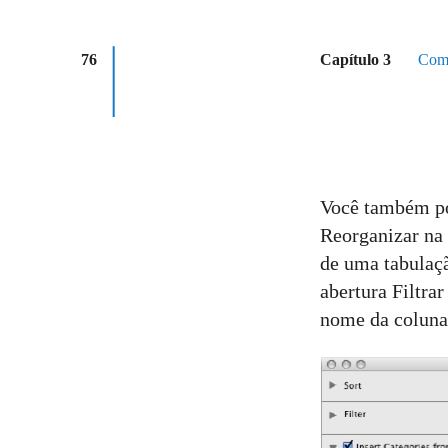
76
Capítulo 3
Como
Você também pod
Reorganizar na
de uma tabulaçã
abertura Filtrar
nome da coluna 