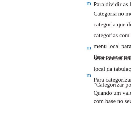
m
Para dividir as
Categoria no me
categoria que d
categorias com 
menu local para
m
Para colocar um
selecione as li
local da tabula
m
Para categoriza
“Categorizar po
Quando um valo
com base no seu