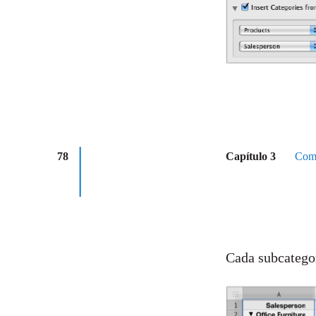
78
Capítulo 3
Como
Cada subcategor