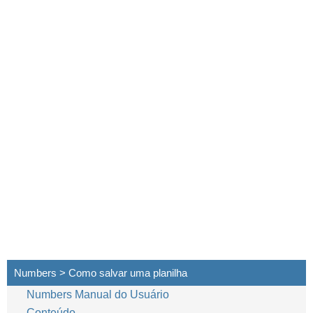
Capítulo 2
Como
Numbers > Como salvar uma planilha
Numbers Manual do Usuário
Conteúdo