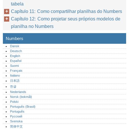
tabela
Capítulo 11: Como compartilhar planilhas do Numbers
Capítulo 12: Como projetar seus próprios modelos de
planilha no Numbers
Numbers
Dansk
Deutsch
English
Español
Suomi
Français
Italiano
日本語
한글
Nederlands
Norsk (bokmål)‎
Polski
Português (Brasil)
Português‎
Русский
Svenska
简体中文