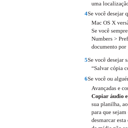
uma localização
4
Se você desejar 
Mac OS X versão
Se você sempre 
Numbers > Prefe
documento por 
5
Se você desejar s
“Salvar cópia 
6
Se você ou algué
Avançadas e con
Copiar áudio 
sua planilha, a
para que sejam 
desmarcar esta 