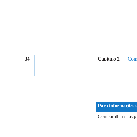
34
Capítulo 2
Como
Para informações 
Compartilhar suas p