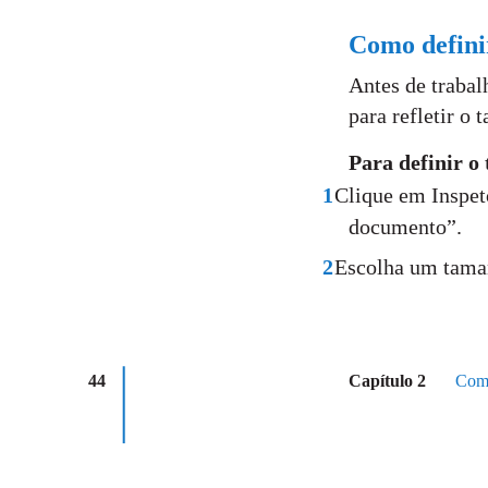
Como defini
Antes de trabal
para refletir o
Para definir o
1
Clique em Inspeto
documento”.
2
Escolha um tama
44
Capítulo 2
Como